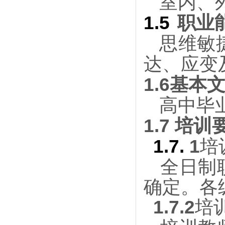
室内、
1.5
职业
思维敏
达、应变
1.6
基本
高中毕
1
.
7
培训
1.7.
1
培
全日制
确定。各
1.7.2
培