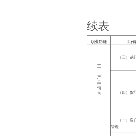
续表
职业功能
工作
（三）试
三
、
产
品
销
（四）货
售
（一）客
管理