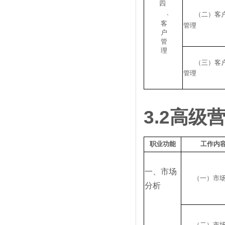
四
、
（二）客
客
管理
户
管
理
（三）客
管理
3.2
高级
职业功能
工作内
一、市场
（一）市
分析
（二）市