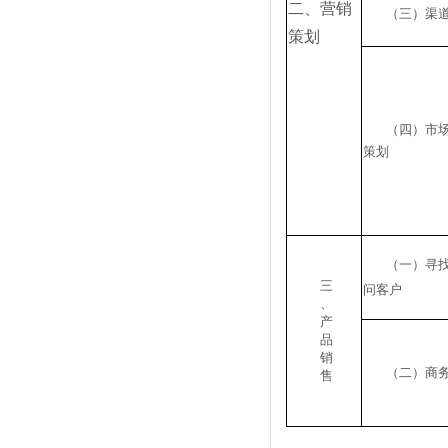
二、营销
（三）渠
策划
（四）市
策划
（一）寻
三
问客户
、
产
品
销
（二）商
售