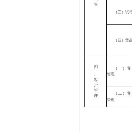
售
（三）试
（四）货
四
（一）客
管理
、
客
户
管
（二）客
理
管理